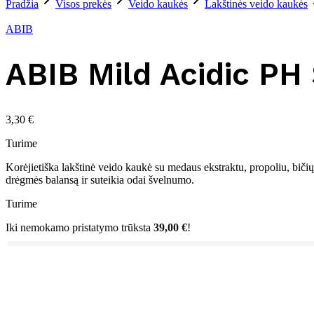
Pradžia
Visos prekės
Veido kaukės
Lakštinės veido kaukės
ABIB
ABIB Mild Acidic PH
3,30
€
Turime
Korėjietiška lakštinė veido kaukė su medaus ekstraktu, propoliu, bičių 
drėgmės balansą ir suteikia odai švelnumo.
Turime
Iki nemokamo pristatymo trūksta
39,00
€
!