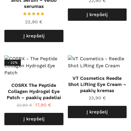
Shot Serum – veido
22,90
€
serumas
Į krepšelį
22,90
€
Į krepšelį
- 22%
VT Cosmetics Reedle
Shot Lifting Eye Cream –
COSRX The Peptide
paakių kremas
Collagen Hydrogel Eye
Patch – paakių padeliai
23,90
€
17,90
€
22,90
€
Į krepšelį
Į krepšelį