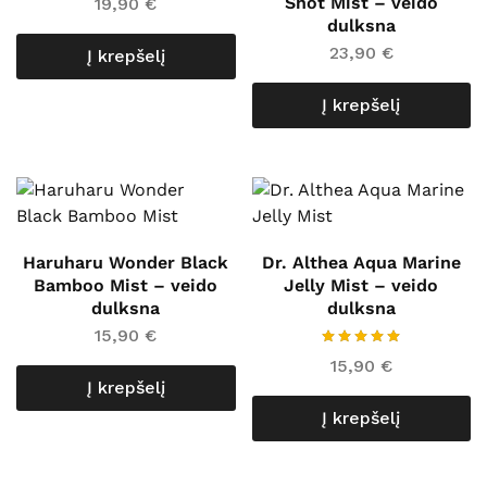
Shot Mist – veido
19,90
€
dulksna
23,90
€
Į krepšelį
Į krepšelį
Haruharu Wonder Black
Dr. Althea Aqua Marine
Bamboo Mist – veido
Jelly Mist – veido
dulksna
dulksna
15,90
€
15,90
€
Į krepšelį
Į krepšelį