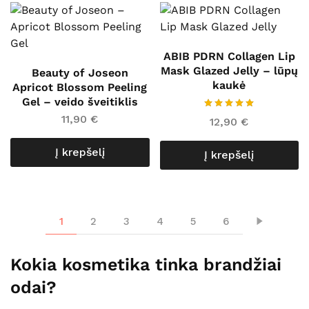
ABIB PDRN Collagen Lip
Mask Glazed Jelly – lūpų
Beauty of Joseon
kaukė
Apricot Blossom Peeling
Gel – veido šveitiklis
11,90
€
12,90
€
Į krepšelį
Į krepšelį
1
2
3
4
5
6
Kokia kosmetika tinka brandžiai
odai?