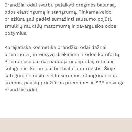
Brandžiai odai svarbu palaikyti drėgmės balansą,
odos elastingumą ir stangrumą. Tinkama veido
priežiūra gali padėti sumažinti sausumo pojūtį,
smulkių raukšlių matomumą ir pavargusios odos
požymius.
Korėjietiška kosmetika brandžiai odai dažnai
orientuota į intensyvų drėkinimą ir odos komfortą.
Priemonėse dažnai naudojami peptidai, retinalis,
kolagenas, keramidai bei hialurono rūgštis. Šioje
kategorijoje rasite veido serumus, stangrinančius
kremus, paakių priežiūros priemones ir SPF apsaugą
brandžiai odai.