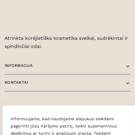
Atrinkta korėjietiška kosmetika sveikai, sudrėkintai ir
spindinčiai odai.
INFORMACIJA
KONTAKTAI
Informuojame, kad naudojame slapukus siekdami
pagerinti jūsų naršymo patirtį, teikti suasmenintus
skelbimus ar turinį ir analizuoti srautą. Tęsdami