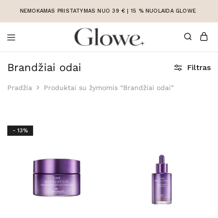
NEMOKAMAS PRISTATYMAS NUO 39 € | 15 % NUOLAIDA GLOWE
Korėjietiška
Korėjietiška
kosmetika
kosmetika
Brandžiai odai
Filtras
internetu
Pradžia
Produktai su žymomis “Brandžiai odai”
- 13%