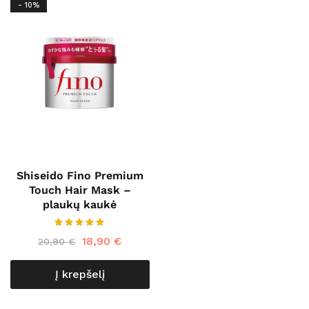
- 10%
Shiseido Fino Premium
Touch Hair Mask –
plaukų kaukė
18,90
€
20,90
€
Į krepšelį