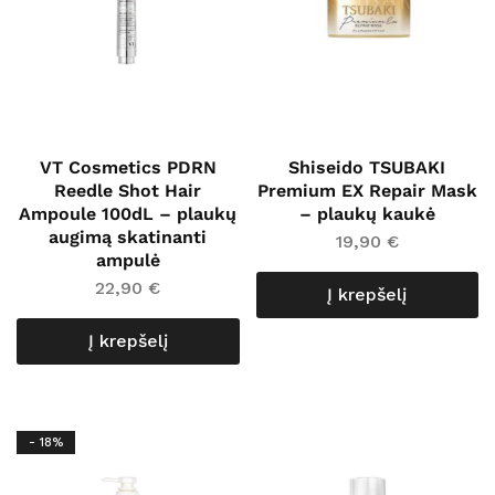
VT Cosmetics PDRN
Shiseido TSUBAKI
Reedle Shot Hair
Premium EX Repair Mask
Ampoule 100dL – plaukų
– plaukų kaukė
augimą skatinanti
19,90
€
ampulė
22,90
€
Į krepšelį
Į krepšelį
- 18%