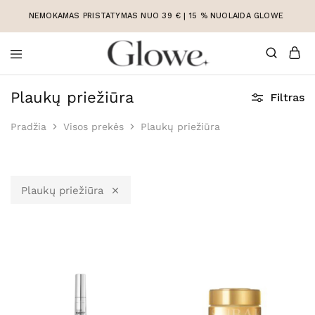
NEMOKAMAS PRISTATYMAS NUO 39 € | 15 % NUOLAIDA GLOWE
Korėjietiška
Korėjietiška
kosmetika
kosmetika
Plaukų priežiūra
Filtras
internetu
Pradžia
Visos prekės
Plaukų priežiūra
Plaukų priežiūra