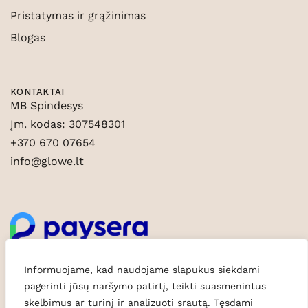
Pristatymas ir grąžinimas
Blogas
KONTAKTAI
MB Spindesys
Įm. kodas: 307548301
+370 670 07654
info@glowe.lt
Informuojame, kad naudojame slapukus siekdami
pagerinti jūsų naršymo patirtį, teikti suasmenintus
skelbimus ar turinį ir analizuoti srautą. Tęsdami