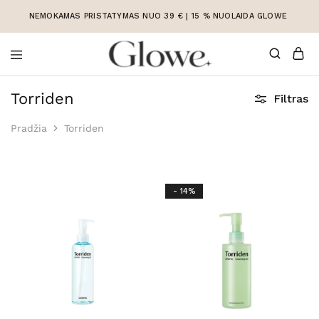
NEMOKAMAS PRISTATYMAS NUO 39 € | 15 % NUOLAIDA GLOWE
Korėjietiška
Korėjietiška
kosmetika
kosmetika
Torriden
Filtras
internetu
Pradžia
Torriden
- 14%