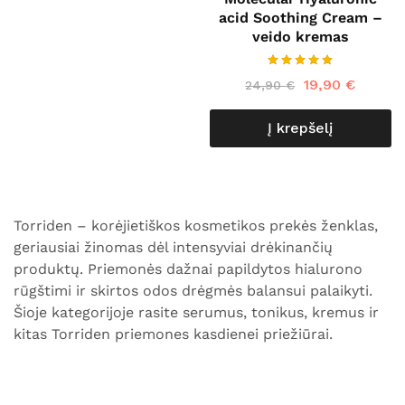
acid Soothing Cream –
veido kremas
19,90
€
24,90
€
Į krepšelį
Torriden – korėjietiškos kosmetikos prekės ženklas,
geriausiai žinomas dėl intensyviai drėkinančių
produktų. Priemonės dažnai papildytos hialurono
rūgštimi ir skirtos odos drėgmės balansui palaikyti.
Šioje kategorijoje rasite serumus, tonikus, kremus ir
kitas Torriden priemones kasdienei priežiūrai.