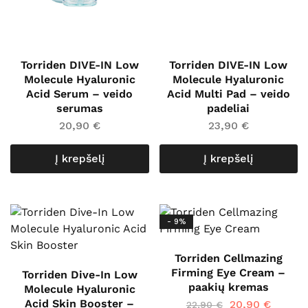
Torriden DIVE-IN Low
Torriden DIVE-IN Low
Molecule Hyaluronic
Molecule Hyaluronic
Acid Serum – veido
Acid Multi Pad – veido
serumas
padeliai
20,90
€
23,90
€
Į krepšelį
Į krepšelį
- 9%
Torriden Cellmazing
Firming Eye Cream –
Torriden Dive-In Low
paakių kremas
Molecule Hyaluronic
Acid Skin Booster –
20,90
€
22,90
€