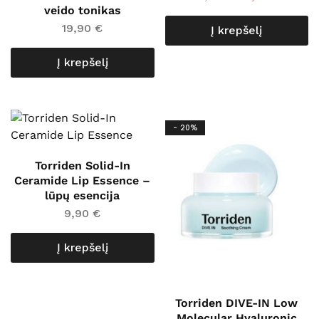
veido tonikas
19,90
€
Į krepšelį
Į krepšelį
- 20%
Torriden Solid-In
Ceramide Lip Essence –
lūpų esencija
9,90
€
Į krepšelį
Torriden DIVE-IN Low
Molecular Hyaluronic