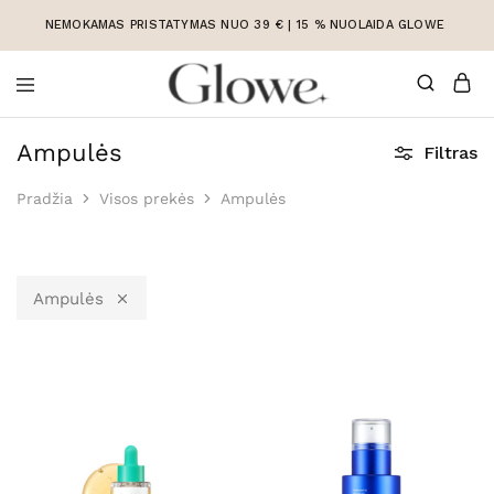
NEMOKAMAS PRISTATYMAS NUO 39 € | 15 % NUOLAIDA GLOWE
Korėjietiška
Korėjietiška
kosmetika
kosmetika
Ampulės
Filtras
internetu
Pradžia
Visos prekės
Ampulės
Ampulės