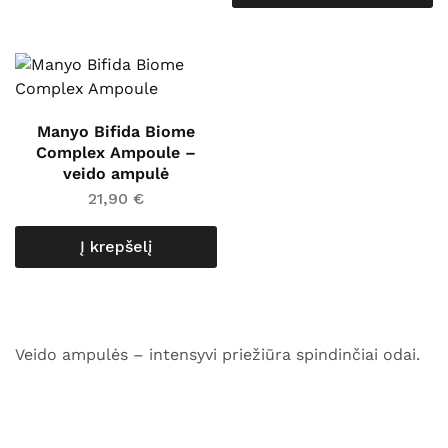
Manyo Bifida Biome
Complex Ampoule –
veido ampulė
21,90
€
Į krepšelį
Veido ampulės – intensyvi priežiūra spindinčiai odai.