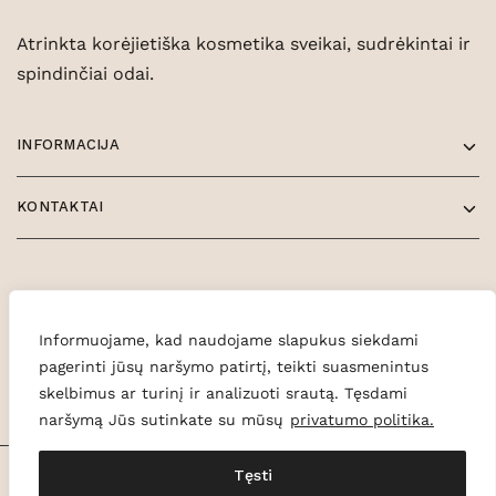
Atrinkta korėjietiška kosmetika sveikai, sudrėkintai ir
spindinčiai odai.
INFORMACIJA
KONTAKTAI
Informuojame, kad naudojame slapukus siekdami
pagerinti jūsų naršymo patirtį, teikti suasmenintus
skelbimus ar turinį ir analizuoti srautą. Tęsdami
naršymą Jūs sutinkate su mūsų
privatumo politika.
Tęsti
© 2026 Glowe