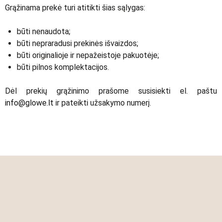
Grąžinama prekė turi atitikti šias sąlygas:
būti nenaudota;
būti nepraradusi prekinės išvaizdos;
būti originalioje ir nepažeistoje pakuotėje;
būti pilnos komplektacijos.
Dėl prekių grąžinimo prašome susisiekti el. paštu
info@glowe.lt
ir pateikti užsakymo numerį.