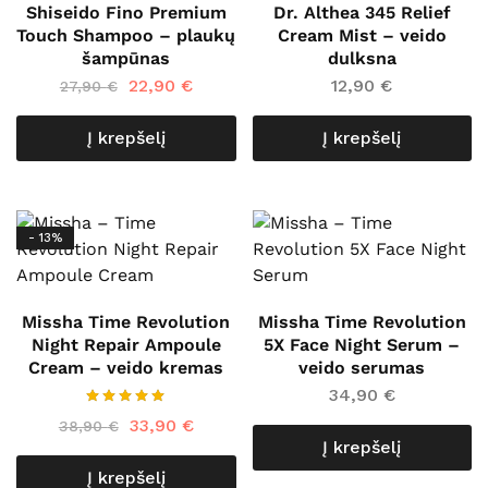
Shiseido Fino Premium
Dr. Althea 345 Relief
Touch Shampoo – plaukų
Cream Mist – veido
šampūnas
dulksna
22,90
€
12,90
€
27,90
€
Į krepšelį
Į krepšelį
- 13%
Missha Time Revolution
Missha Time Revolution
Night Repair Ampoule
5X Face Night Serum –
Cream – veido kremas
veido serumas
34,90
€
33,90
€
38,90
€
Į krepšelį
Į krepšelį