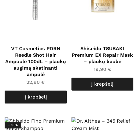
VT Cosmetics PDRN
Shiseido TSUBAKI
Reedle Shot Hair
Premium EX Repair Mask
Ampoule 100dL – plaukų
– plaukų kaukė
augimą skatinanti
19,90
€
ampulė
22,90
€
Į krepšelį
Į krepšelį
- 18%