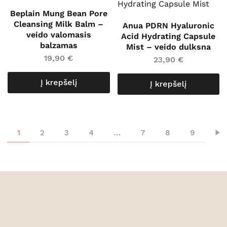
Beplain Mung Bean Pore
Cleansing Milk Balm –
Anua PDRN Hyaluronic
veido valomasis
Acid Hydrating Capsule
balzamas
Mist – veido dulksna
19,90
€
23,90
€
Į krepšelį
Į krepšelį
1
2
3
4
…
7
8
9