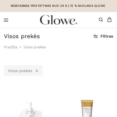
NEMOKAMAS PRISTATYMAS NUO 39 € | 15 % NUOLAIDA GLOWE
Korėjietiška
Korėjietiška
kosmetika
kosmetika
Visos prekės
Filtras
internetu
Pradžia
Visos prekės
Visos prekės