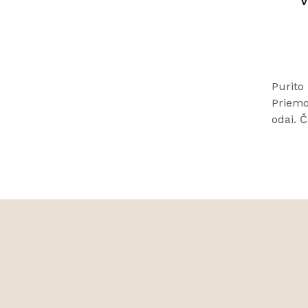
v
Purito 
Priemon
odai. 