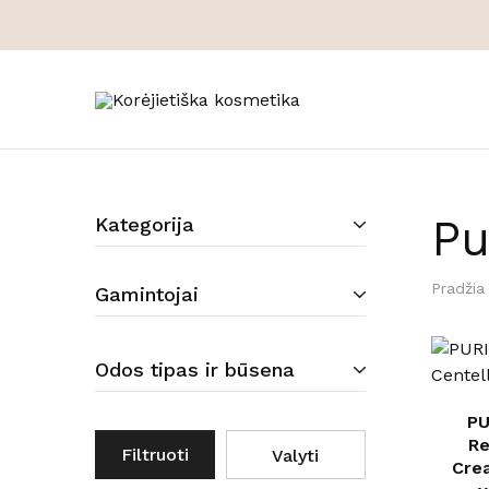
Korėjietiška
Korėjietiška
kosmetika
kosmetika
internetu
Pu
Kategorija
Pradžia
Gamintojai
Odos tipas ir būsena
PU
Re
Filtruoti
Valyti
Cre