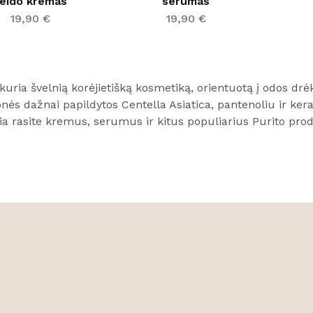
eido kremas
serumas
19,90
€
19,90
€
kuria švelnią korėjietišką kosmetiką, orientuotą į odos drė
ės dažnai papildytos Centella Asiatica, pantenoliu ir keram
Čia rasite kremus, serumus ir kitus populiarius Purito pro