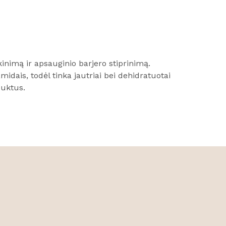
kinimą ir apsauginio barjero stiprinimą.
idais, todėl tinka jautriai bei dehidratuotai
duktus.