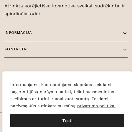
Atrinkta korėjietiška kosmetika sveikai, sudrėkintai ir
spindinčiai odai.
INFORMACIJA
KONTAKTAI
Informuojame, kad naudojame slapukus siekdami
pagerinti jūsų naršymo patirtį, teikti suasmenintus
skelbimus ar turinį ir analizuoti srautą. Tęsdami
naršymą Jūs sutinkate su mūsų
privatumo politika.
Tęsti
© 2026 Glowe