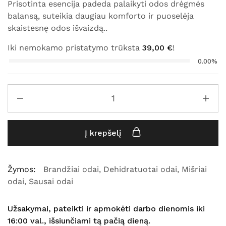
Prisotinta esencija padeda palaikyti odos drėgmės
balansą, suteikia daugiau komforto ir puoselėja
skaistesnę odos išvaizdą..
Iki nemokamo pristatymo trūksta
39,00
€
!
0.00%
Į krepšelį
Žymos:
Brandžiai odai
,
Dehidratuotai odai
,
Mišriai
odai
,
Sausai odai
Užsakymai, pateikti ir apmokėti darbo dienomis iki
16:00 val., išsiunčiami tą pačią dieną.