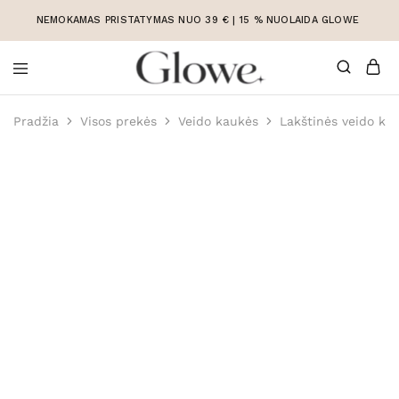
NEMOKAMAS PRISTATYMAS NUO 39 € | 15 % NUOLAIDA GLOWE
Korėjietiška
Korėjietiška
kosmetika
kosmetika
Pradžia
Visos prekės
Veido kaukės
Lakštinės veido ka
internetu