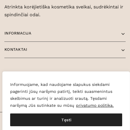
Atrinkta korėjietiška kosmetika sveikai, sudrėkintai ir
spindinčiai odai.
INFORMACIJA
KONTAKTAI
Informuojame, kad naudojame slapukus siekdami
pagerinti jūsų naršymo patirtį, teikti suasmenintus
skelbimus ar turinį ir analizuoti srautą. Tęsdami
naršymą Jūs sutinkate su mūsų
privatumo politika.
Tęsti
© 2026 Glowe