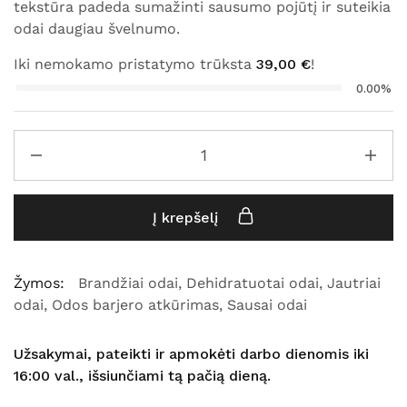
tekstūra padeda sumažinti sausumo pojūtį ir suteikia
odai daugiau švelnumo.
Iki nemokamo pristatymo trūksta
39,00
€
!
0.00%
Į krepšelį
Žymos:
Brandžiai odai
,
Dehidratuotai odai
,
Jautriai
odai
,
Odos barjero atkūrimas
,
Sausai odai
Užsakymai, pateikti ir apmokėti darbo dienomis iki
16:00 val., išsiunčiami tą pačią dieną.