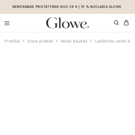
NEMOKAMAS PRISTATYMAS NUO 39 € | 15 % NUOLAIDA GLOWE
Korėjietiška
Korėjietiška
kosmetika
kosmetika
Pradžia
Visos prekės
Veido kaukės
Lakštinės veido ka
internetu