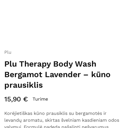
Plu
Plu Therapy Body Wash
Bergamot Lavender – kūno
prausiklis
15,90
€
Turime
Korėjietiškas kūno prausiklis su bergamotės ir
levandų aromatu, skirtas švelniam kasdieniam odos
valymui. Formulė padeda pašalinti nešvarumus