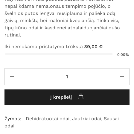
nepalikdama nemalonaus tempimo pojūčio, o
švelnios putos lengvai nusiplauna ir palieka odą
gaivią, minkštą bei maloniai kvepiančią. Tinka visų
tipų kūno odai ir kasdienei atpalaiduojančiai dušo
rutinai.
Iki nemokamo pristatymo trūksta
39,00
€
!
0.00%
Į krepšelį
Žymos:
Dehidratuotai odai
,
Jautriai odai
,
Sausai
odai