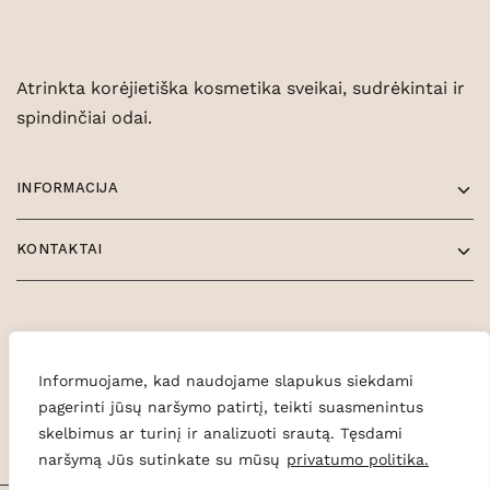
Atrinkta korėjietiška kosmetika sveikai, sudrėkintai ir
spindinčiai odai.
INFORMACIJA
KONTAKTAI
Informuojame, kad naudojame slapukus siekdami
pagerinti jūsų naršymo patirtį, teikti suasmenintus
skelbimus ar turinį ir analizuoti srautą. Tęsdami
naršymą Jūs sutinkate su mūsų
privatumo politika.