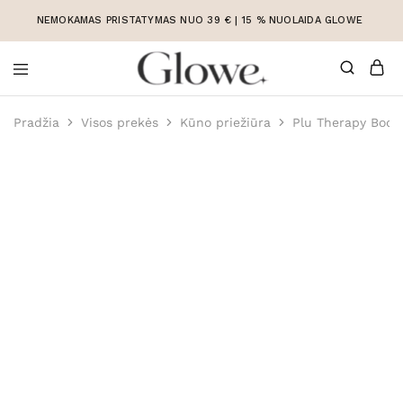
NEMOKAMAS PRISTATYMAS NUO 39 € | 15 % NUOLAIDA GLOWE
Korėjietiška
Korėjietiška
kosmetika
kosmetika
Pradžia
Visos prekės
Kūno priežiūra
Plu Therapy Body
internetu