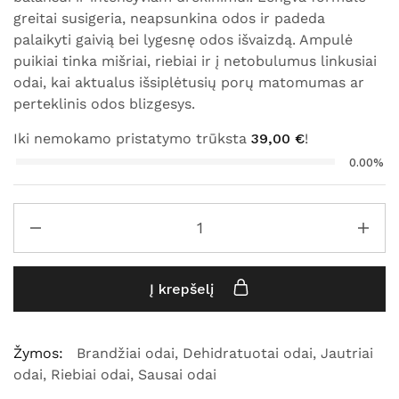
greitai susigeria, neapsunkina odos ir padeda
palaikyti gaivią bei lygesnę odos išvaizdą. Ampulė
puikiai tinka mišriai, riebiai ir į netobulumus linkusiai
odai, kai aktualus išsiplėtusių porų matomumas ar
perteklinis odos blizgesys.
Iki nemokamo pristatymo trūksta
39,00
€
!
0.00%
Į krepšelį
Žymos:
Brandžiai odai
,
Dehidratuotai odai
,
Jautriai
odai
,
Riebiai odai
,
Sausai odai