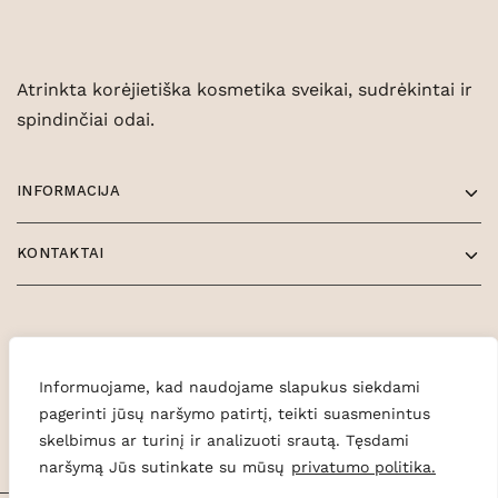
Atrinkta korėjietiška kosmetika sveikai, sudrėkintai ir
spindinčiai odai.
INFORMACIJA
KONTAKTAI
Informuojame, kad naudojame slapukus siekdami
pagerinti jūsų naršymo patirtį, teikti suasmenintus
skelbimus ar turinį ir analizuoti srautą. Tęsdami
naršymą Jūs sutinkate su mūsų
privatumo politika.