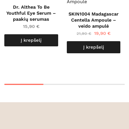
Dr. Althea To Be
Youthful Eye Serum –
SKIN1004 Madagascar
paakių serumas
Centella Ampoule –
veido ampulė
15,90
€
19,90
€
21,90
€
Į krepšelį
Į krepšelį