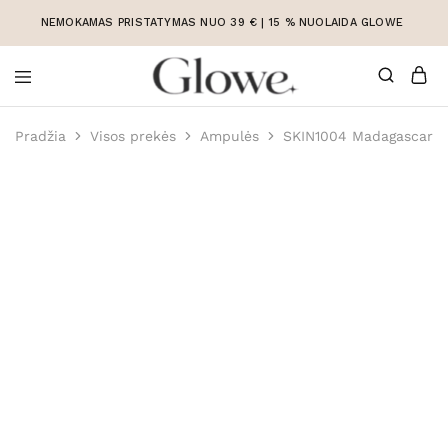
NEMOKAMAS PRISTATYMAS NUO 39 € | 15 % NUOLAIDA GLOWE
Korėjietiška
Korėjietiška
kosmetika
kosmetika
Pradžia
Visos prekės
Ampulės
SKIN1004 Madagascar Ce
internetu