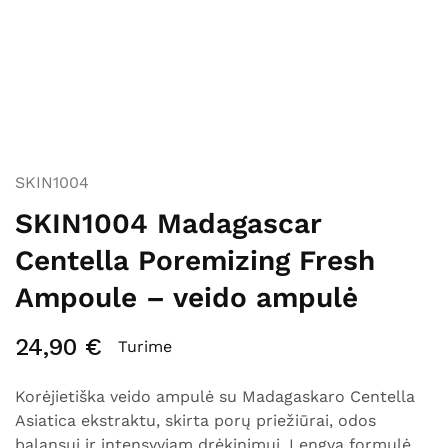
SKIN1004
SKIN1004 Madagascar
Centella Poremizing Fresh
Ampoule – veido ampulė
24,90
€
Turime
Korėjietiška veido ampulė su Madagaskaro Centella
Asiatica ekstraktu, skirta porų priežiūrai, odos
balansui ir intensyviam drėkinimui. Lengva formulė