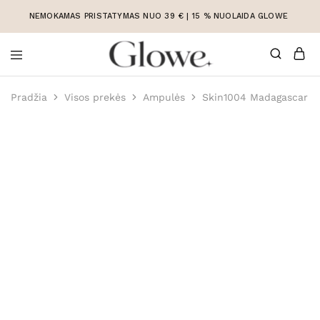
NEMOKAMAS PRISTATYMAS NUO 39 € | 15 % NUOLAIDA GLOWE
Korėjietiška
Korėjietiška
kosmetika
kosmetika
Pradžia
Visos prekės
Ampulės
Skin1004 Madagascar Ce
internetu