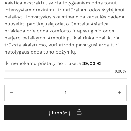
Asiatica ekstraktu, skirta tolygesniam odos tonui,
intensyviam drėkinimui ir natūraliam odos švytėjimui
palaikyti. Inovatyvios skaistinančios kapsulės padeda
puoselėti papilkėjusią odą, o Centella Asiatica
prisideda prie odos komforto ir apsauginio odos
barjero palaikymo. Ampulė puikiai tinka odai, kuriai
trūksta skaistumo, kuri atrodo pavargusi arba turi
netolygaus odos tono požymių.
Iki nemokamo pristatymo trūksta
39,00
€
!
0.00%
Į krepšelį