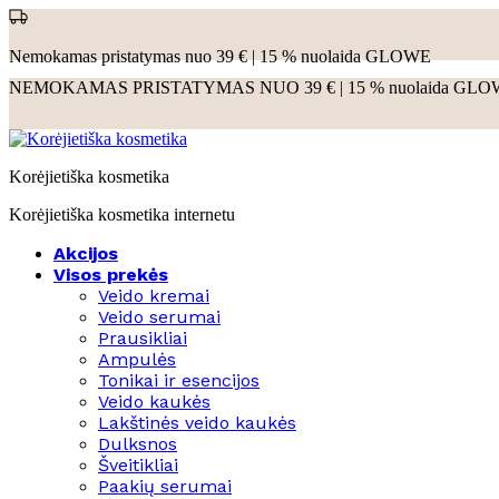
Nemokamas pristatymas nuo 39 € | 15 % nuolaida GLOWE
NEMOKAMAS PRISTATYMAS NUO 39 € | 15 % nuolaida GL
Korėjietiška kosmetika
Korėjietiška kosmetika internetu
Akcijos
Visos prekės
Veido kremai
Veido serumai
Prausikliai
Ampulės
Tonikai ir esencijos
Veido kaukės
Lakštinės veido kaukės
Dulksnos
Šveitikliai
Paakių serumai