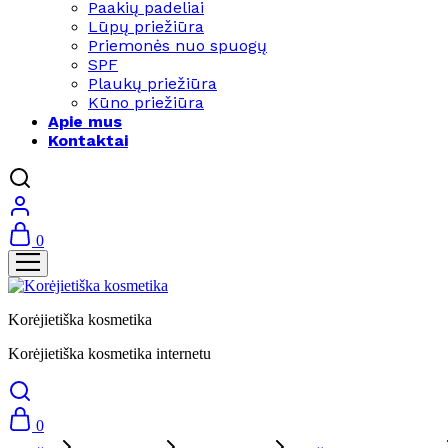
Paakių padeliai
Lūpų priežiūra
Priemonės nuo spuogų
SPF
Plaukų priežiūra
Kūno priežiūra
Apie mus
Kontaktai
0
Korėjietiška kosmetika
Korėjietiška kosmetika internetu
0