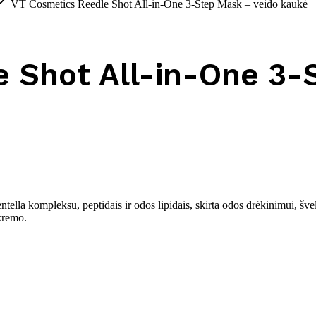
VT Cosmetics Reedle Shot All-in-One 3-Step Mask – veido kaukė
 Shot All-in-One 3-
entella kompleksu, peptidais ir odos lipidais, skirta odos drėkinimui, 
 kremo.