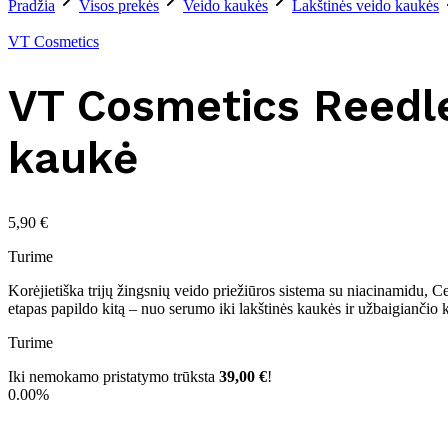
Pradžia
Visos prekės
Veido kaukės
Lakštinės veido kaukės
VT Cosmetics
VT Cosmetics Reedle
kaukė
5,90
€
Turime
Korėjietiška trijų žingsnių veido priežiūros sistema su niacinamidu, C
etapas papildo kitą – nuo serumo iki lakštinės kaukės ir užbaigiančio
Turime
Iki nemokamo pristatymo trūksta
39,00
€
!
0.00%