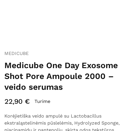
MEDICUBE
Medicube One Day Exosome
Shot Pore Ampoule 2000 –
veido serumas
22,90
€
Turime
Korėjietiška veido ampulė su Lactobacillus
ekstraląstelinėmis pūslelėmis, Hydrolyzed Sponge,
niacinamidu ir pantenoliu, skirta odos tekstūros