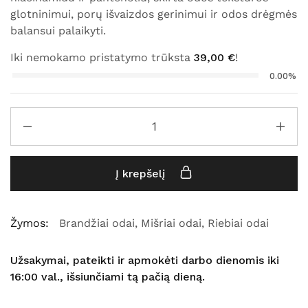
glotninimui, porų išvaizdos gerinimui ir odos drėgmės
balansui palaikyti.
Iki nemokamo pristatymo trūksta
39,00
€
!
0.00%
Į krepšelį
Žymos:
Brandžiai odai
,
Mišriai odai
,
Riebiai odai
Užsakymai, pateikti ir apmokėti darbo dienomis iki
16:00 val., išsiunčiami tą pačią dieną.