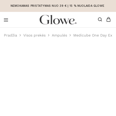
NEMOKAMAS PRISTATYMAS NUO 39 € | 15 % NUOLAIDA GLOWE
Korėjietiška
Korėjietiška
kosmetika
kosmetika
Pradžia
Visos prekės
Ampulės
Medicube One Day Exos
internetu