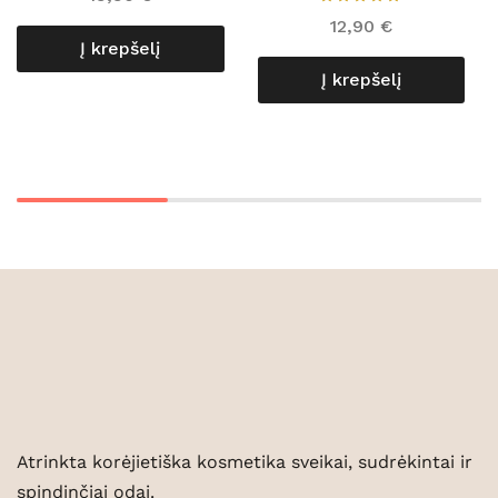
12,90
€
Į krepšelį
Į krepšelį
Atrinkta korėjietiška kosmetika sveikai, sudrėkintai ir
spindinčiai odai.