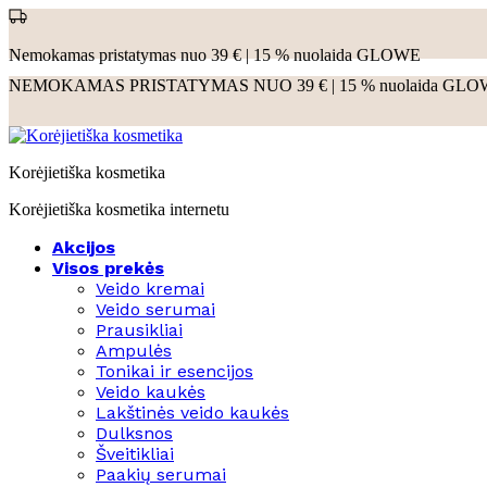
Nemokamas pristatymas nuo 39 € | 15 % nuolaida GLOWE
NEMOKAMAS PRISTATYMAS NUO 39 € | 15 % nuolaida GL
Korėjietiška kosmetika
Korėjietiška kosmetika internetu
Akcijos
Visos prekės
Veido kremai
Veido serumai
Prausikliai
Ampulės
Tonikai ir esencijos
Veido kaukės
Lakštinės veido kaukės
Dulksnos
Šveitikliai
Paakių serumai