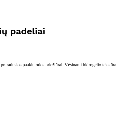
ų padeliai
 praradusios paakių odos priežiūrai. Vėsinanti hidrogelio tekstūra