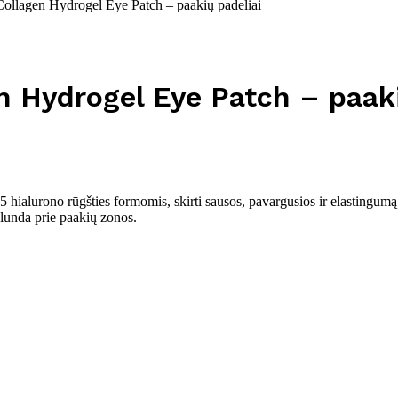
llagen Hydrogel Eye Patch – paakių padeliai
 Hydrogel Eye Patch – paaki
5 hialurono rūgšties formomis, skirti sausos, pavargusios ir elastingumą
glunda prie paakių zonos.