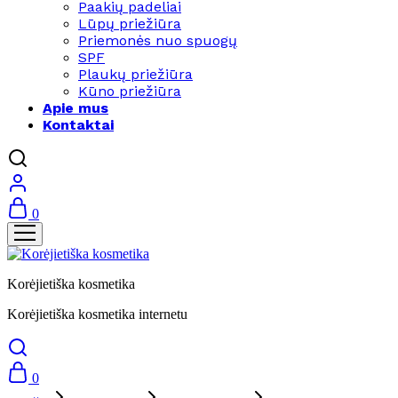
Paakių padeliai
Lūpų priežiūra
Priemonės nuo spuogų
SPF
Plaukų priežiūra
Kūno priežiūra
Apie mus
Kontaktai
0
Korėjietiška kosmetika
Korėjietiška kosmetika internetu
0