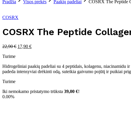
Pradžia
Visos prekės
Paakių padeliai
COSRX The Peptide Co
- 22%
COSRX
COSRX The Peptide Collagen
22,90
€
17,90
€
Turime
Hidrogeliniai paakių padeliai su 4 peptidais, kolagenu, niacinamidu ir 
padeda intensyviai drėkinti odą, suteikia gaivumo pojūtį ir puikiai pri
Turime
Iki nemokamo pristatymo trūksta
39,00
€
!
0.00%