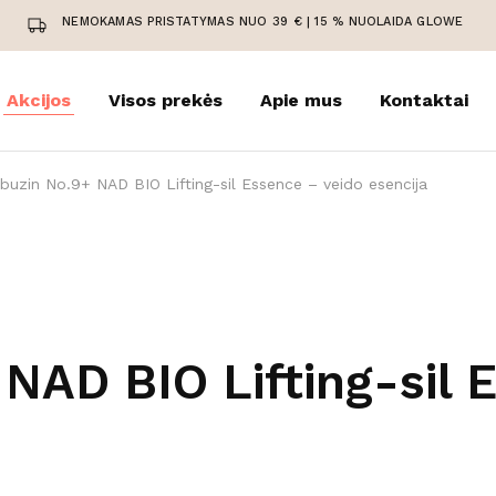
NEMOKAMAS PRISTATYMAS NUO 39 € | 15 % NUOLAIDA GLOWE
Akcijos
Visos prekės
Apie mus
Kontaktai
uzin No.9+ NAD BIO Lifting-sil Essence – veido esencija
AD BIO Lifting-sil 