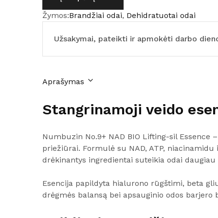
Žymos:
Brandžiai odai
,
Dehidratuotai odai
Užsakymai, pateikti ir apmokėti darbo dienom
Aprašymas
Stangrinamoji veido ese
Numbuzin No.9+ NAD BIO Lifting-sil Essence – 
priežiūrai. Formulė su NAD, ATP, niacinamidu i
drėkinantys ingredientai suteikia odai daugiau
Esencija papildyta hialurono rūgštimi, beta gli
drėgmės balansą bei apsauginio odos barjero bū