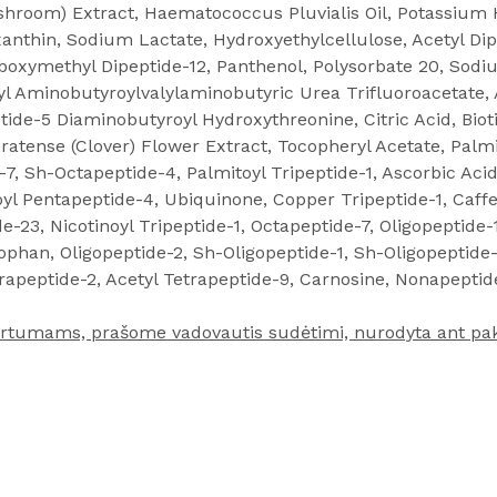
ushroom) Extract, Haematococcus Pluvialis Oil, Potassium 
anthin, Sodium Lactate, Hydroxyethylcellulose, Acetyl Dip
xymethyl Dipeptide-12, Panthenol, Polysorbate 20, Sodium
 Aminobutyroylvalylaminobutyric Urea Trifluoroacetate, A
ide-5 Diaminobutyroyl Hydroxythreonine, Citric Acid, Biotin
Pratense (Clover) Flower Extract, Tocopheryl Acetate, Palmi
7, Sh-Octapeptide-4, Palmitoyl Tripeptide-1, Ascorbic Aci
oyl Pentapeptide-4, Ubiquinone, Copper Tripeptide-1, Caffe
e-23, Nicotinoyl Tripeptide-1, Octapeptide-7, Oligopeptide
phan, Oligopeptide-2, Sh-Oligopeptide-1, Sh-Oligopeptide-
trapeptide-2, Acetyl Tetrapeptide-9, Carnosine, Nonapeptide
 skirtumams, prašome vadovautis sudėtimi, nurodyta ant pa