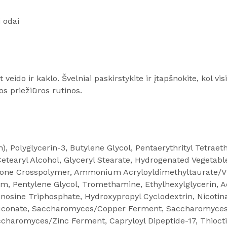
 odai
 veido ir kaklo. Švelniai paskirstykite ir įtapšnokite, kol v
os priežiūros rutinos.
), Polyglycerin-3, Butylene Glycol, Pentaerythrityl Tetrae
tearyl Alcohol, Glyceryl Stearate, Hydrogenated Vegetable 
cone Crosspolymer, Ammonium Acryloyldimethyltaurate/V
, Pentylene Glycol, Tromethamine, Ethylhexylglycerin, Ad
nosine Triphosphate, Hydroxypropyl Cyclodextrin, Nicoti
 Gluconate, Saccharomyces/Copper Ferment, Saccharomyc
haromyces/Zinc Ferment, Capryloyl Dipeptide-17, Thioct