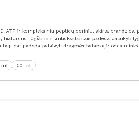
AD, ATP ir kompleksiniu peptidų deriniu, skirta brandžios,
 hialurono rūgštimi ir antioksidantais padeda palaikyti ly
ra taip pat padeda palaikyti drėgmės balansą ir odos mink
 ml
50 ml