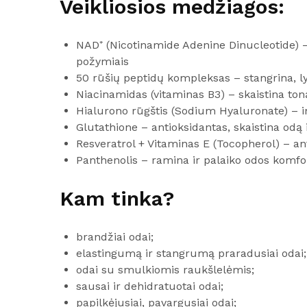
Veikliosios medžiagos:
NAD⁺ (Nicotinamide Adenine Dinucleotide) – 
požymiais
50 rūšių peptidų kompleksas – stangrina, l
Niacinamidas (vitaminas B3) – skaistina toną
Hialurono rūgštis (Sodium Hyaluronate) – i
Glutathione – antioksidantas, skaistina odą
Resveratrol + Vitaminas E (Tocopherol) – a
Panthenolis – ramina ir palaiko odos komfo
Kam tinka?
brandžiai odai;
elastingumą ir stangrumą praradusiai odai;
odai su smulkiomis raukšlelėmis;
sausai ir dehidratuotai odai;
papilkėjusiai, pavargusiai odai;