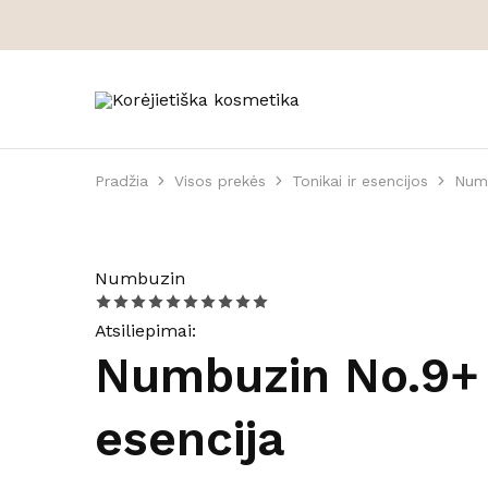
Korėjietiška
Korėjietiška
kosmetika
kosmetika
internetu
Pradžia
Visos prekės
Tonikai ir esencijos
Numb
- 17%
Numbuzin
Atsiliepimai:
Numbuzin No.9+ N
esencija