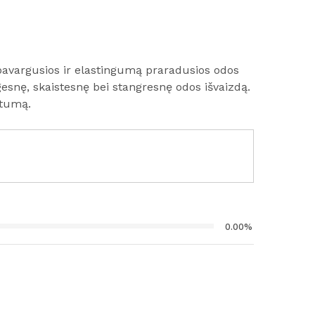
 pavargusios ir elastingumą praradusios odos
gesnę, skaistesnę bei stangresnę odos išvaizdą.
štumą.
0.00%