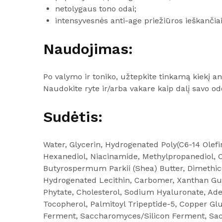
netolygaus tono odai;
intensyvesnės anti-age priežiūros ieškančiai
Naudojimas:
Po valymo ir toniko, užtepkite tinkamą kiekį ant
Naudokite ryte ir/arba vakare kaip dalį savo od
Sudėtis:
Water, Glycerin, Hydrogenated Poly(C6-14 Olefin
Hexanediol, Niacinamide, Methylpropanediol, Ce
Butyrospermum Parkii (Shea) Butter, Dimethi
Hydrogenated Lecithin, Carbomer, Xanthan Gum
Phytate, Cholesterol, Sodium Hyaluronate, Ade
Tocopherol, Palmitoyl Tripeptide-5, Copper
Ferment, Saccharomyces/Silicon Ferment, Sacc