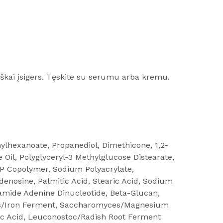
isiškai įsigers. Tęskite su serumu arba kremu.
thylhexanoate, Propanediol, Dimethicone, 1,2-
Oil, Polyglyceryl-3 Methylglucose Distearate,
P Copolymer, Sodium Polyacrylate,
enosine, Palmitic Acid, Stearic Acid, Sodium
namide Adenine Dinucleotide, Beta-Glucan,
es/Iron Ferment, Saccharomyces/Magnesium
ic Acid, Leuconostoc/Radish Root Ferment