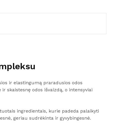
ompleksu
sios ir elastingumą praradusios odos
r skaistesnę odos išvaizdą, o intensyviai
tuotais ingredientais, kurie padeda palaikyti
esnė, geriau sudrėkinta ir gyvybingesnė.