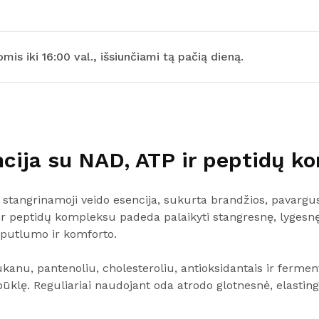
is iki 16:00 val., išsiunčiami tą pačią dieną.
ncija su NAD, ATP ir peptidų k
stangrinamoji veido esencija, sukurta brandžios, pavargu
r peptidų kompleksu padeda palaikyti stangresnę, lygesnę i
 putlumo ir komforto.
ukanu, pantenoliu, cholesteroliu, antioksidantais ir fermen
klę. Reguliariai naudojant oda atrodo glotnesnė, elasting