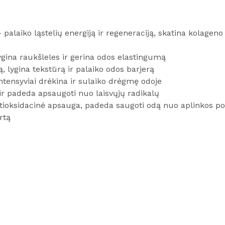
palaiko ląstelių energiją ir regeneraciją, skatina kolage
ygina raukšleles ir gerina odos elastingumą
, lygina tekstūrą ir palaiko odos barjerą
ntensyviai drėkina ir sulaiko drėgmę odoje
 ir padeda apsaugoti nuo laisvųjų radikalų
ntioksidacinė apsauga, padeda saugoti odą nuo aplinkos po
rtą