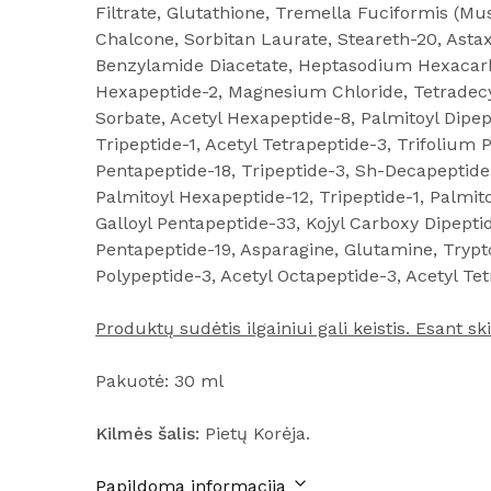
Filtrate, Glutathione, Tremella Fuciformis (M
Chalcone, Sorbitan Laurate, Steareth-20, Astax
Benzylamide Diacetate, Heptasodium Hexacarbo
Hexapeptide-2, Magnesium Chloride, Tetradecyl
Sorbate, Acetyl Hexapeptide-8, Palmitoyl Dipept
Tripeptide-1, Acetyl Tetrapeptide-3, Trifolium 
Pentapeptide-18, Tripeptide-3, Sh-Decapeptide-
Palmitoyl Hexapeptide-12, Tripeptide-1, Palmit
Galloyl Pentapeptide-33, Kojyl Carboxy Dipeptid
Pentapeptide-19, Asparagine, Glutamine, Trypto
Polypeptide-3, Acetyl Octapeptide-3, Acetyl Te
Produktų sudėtis ilgainiui gali keistis. Esant
Pakuotė: 30 ml
Kilmės šalis:
Pietų Korėja.
Papildoma informacija