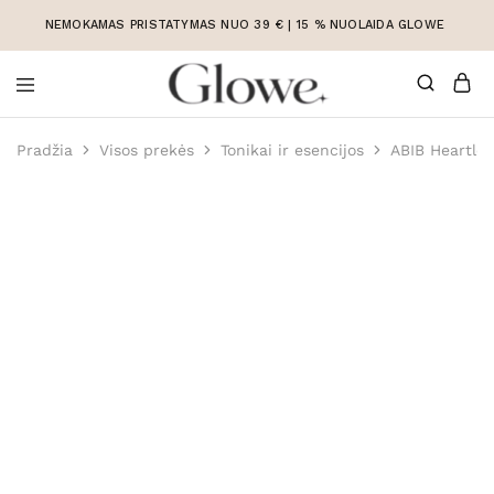
NEMOKAMAS PRISTATYMAS NUO 39 € | 15 % NUOLAIDA GLOWE
Korėjietiška
Korėjietiška
kosmetika
kosmetika
Pradžia
Visos prekės
Tonikai ir esencijos
ABIB Heartlea
internetu