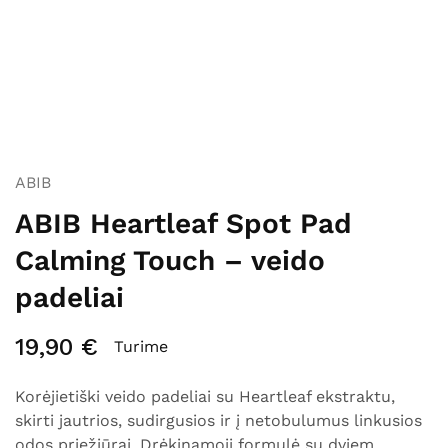
ABIB
ABIB Heartleaf Spot Pad
Calming Touch – veido
padeliai
19,90
€
Turime
Korėjietiški veido padeliai su Heartleaf ekstraktu,
skirti jautrios, sudirgusios ir į netobulumus linkusios
odos priežiūrai. Drėkinamoji formulė su dviem