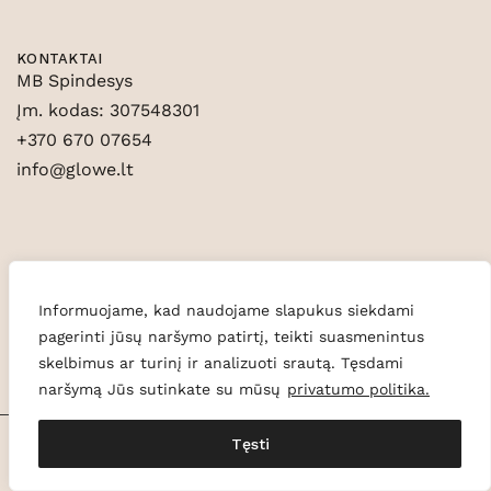
KONTAKTAI
MB Spindesys
Įm. kodas: 307548301
+370 670 07654
info@glowe.lt
Informuojame, kad naudojame slapukus siekdami
pagerinti jūsų naršymo patirtį, teikti suasmenintus
skelbimus ar turinį ir analizuoti srautą. Tęsdami
naršymą Jūs sutinkate su mūsų
privatumo politika.
Tęsti
© 2026 Glowe