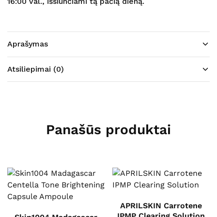
16:00 val., išsiunčiami tą pačią dieną.
Aprašymas
Atsiliepimai (0)
Panašūs produktai
APRILSKIN Carrotene
IPMP Clearing Solution