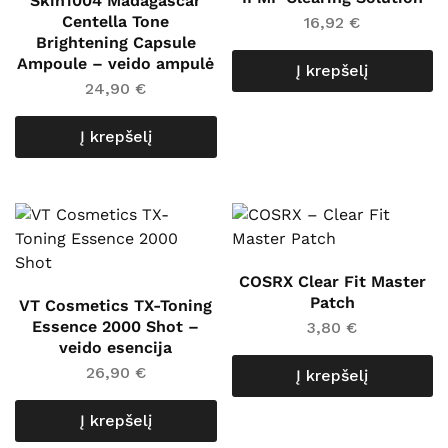
Skin1004 Madagascar
Centella Tone
16,92
€
Brightening Capsule
Ampoule – veido ampulė
Į krepšelį
24,90
€
Į krepšelį
COSRX Clear Fit Master
Patch
VT Cosmetics TX-Toning
Essence 2000 Shot –
3,80
€
veido esencija
26,90
€
Į krepšelį
Į krepšelį