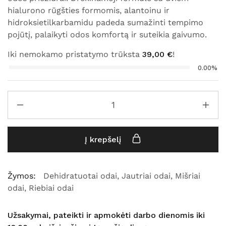
hialurono rūgšties formomis, alantoinu ir
hidroksietilkarbamidu padeda sumažinti tempimo
pojūtį, palaikyti odos komfortą ir suteikia gaivumo.
Iki nemokamo pristatymo trūksta
39,00
€
!
0.00%
Į krepšelį
Žymos:
Dehidratuotai odai
,
Jautriai odai
,
Mišriai
odai
,
Riebiai odai
Užsakymai, pateikti ir apmokėti darbo dienomis iki