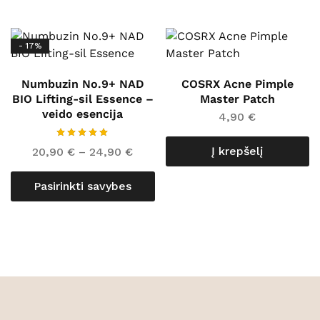
- 17%
Numbuzin No.9+ NAD
COSRX Acne Pimple
BIO Lifting-sil Essence –
Master Patch
veido esencija
4,90
€
Į krepšelį
20,90
€
–
24,90
€
Pasirinkti savybes