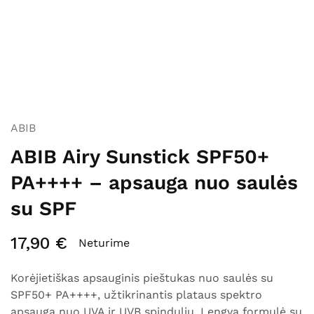
ABIB
ABIB Airy Sunstick SPF50+
PA++++ – apsauga nuo saulės
su SPF
17,90
€
Neturime
Korėjietiškas apsauginis pieštukas nuo saulės su
SPF50+ PA++++, užtikrinantis plataus spektro
apsaugą nuo UVA ir UVB spindulių. Lengva formulė su