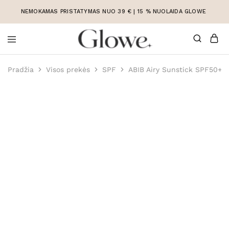
NEMOKAMAS PRISTATYMAS NUO 39 € | 15 % NUOLAIDA GLOWE
Korėjietiška
Korėjietiška
kosmetika
kosmetika
Pradžia
Visos prekės
SPF
ABIB Airy Sunstick SPF50+ 
internetu