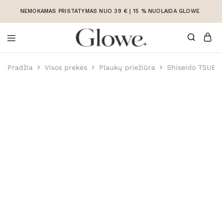
NEMOKAMAS PRISTATYMAS NUO 39 € | 15 % NUOLAIDA GLOWE
Korėjietiška
Korėjietiška
kosmetika
kosmetika
Pradžia
Visos prekės
Plaukų priežiūra
Shiseido TSUBA
internetu