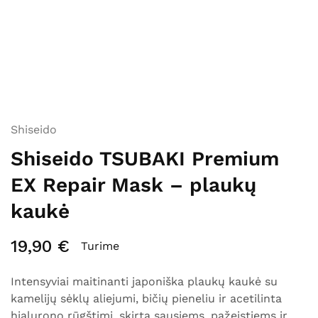
Shiseido
Shiseido TSUBAKI Premium
EX Repair Mask – plaukų
kaukė
19,90
€
Turime
Intensyviai maitinanti japoniška plaukų kaukė su
kamelijų sėklų aliejumi, bičių pieneliu ir acetilinta
hialurono rūgštimi, skirta sausiems, pažeistiems ir