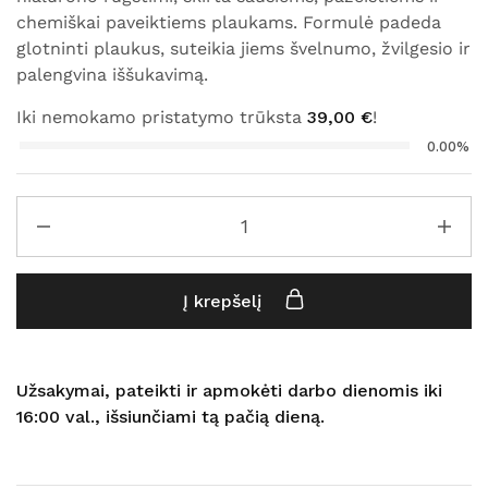
chemiškai paveiktiems plaukams. Formulė padeda
glotninti plaukus, suteikia jiems švelnumo, žvilgesio ir
palengvina iššukavimą.
Iki nemokamo pristatymo trūksta
39,00
€
!
0.00%
Į krepšelį
Užsakymai, pateikti ir apmokėti darbo dienomis iki
16:00 val., išsiunčiami tą pačią dieną.