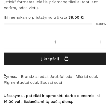
„stick“ formatas leidžia priemonę tiksliai tepti ant
norimų odos vietų.
Iki nemokamo pristatymo trūksta
39,00
€
!
0.00%
Į krepšelį
Žymos:
Brandžiai odai
,
Jautriai odai
,
Mišriai odai
,
Pigmentuotai odai
,
Sausai odai
Užsakymai, pateikti ir apmokėti darbo dienomis iki
16:00 val., išsiunčiami tą pačią dieną.