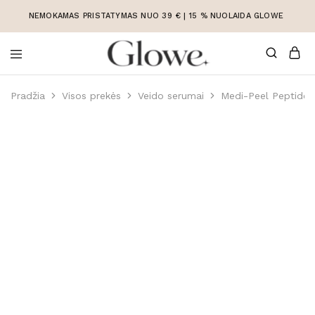
NEMOKAMAS PRISTATYMAS NUO 39 € | 15 % NUOLAIDA GLOWE
Korėjietiška
Korėjietiška
kosmetika
kosmetika
Pradžia
Visos prekės
Veido serumai
Medi-Peel Peptide 
internetu