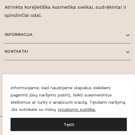
Atrinkta korėjietiška kosmetika sveikai, sudrėkintai ir
spindinčiai odai.
INFORMACIJA
KONTAKTAI
Informuojame, kad naudojame slapukus siekdami
pagerinti jūsų naršymo patirtį, teikti suasmenintus
skelbimus ar turinį ir analizuoti srautą. Tęsdami naršymą
Jūs sutinkate su mūsų
privatumo politika.
Tęsti
© 2026 Glowe