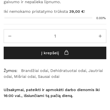
gaivumo ir nepalieka lipnumo.
Iki nemokamo pristatymo trūksta
39,00
€
!
0.00%
Į krepšelį
Žymos:
Brandžiai odai
,
Dehidratuotai odai
,
Jautriai
odai
,
Mišriai odai
,
Sausai odai
Užsakymai, pateikti ir apmokėti darbo dienomis iki
16:00 val., išsiunčiami tą pačią dieną.