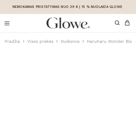
NEMOKAMAS PRISTATYMAS NUO 39 € | 15 % NUOLAIDA GLOWE
Korėjietiška
Korėjietiška
kosmetika
kosmetika
Pradžia
Visos prekės
Dulksnos
Haruharu Wonder Black
internetu