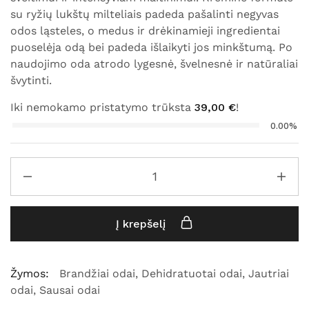
su ryžių lukštų milteliais padeda pašalinti negyvas
odos ląsteles, o medus ir drėkinamieji ingredientai
puoselėja odą bei padeda išlaikyti jos minkštumą. Po
naudojimo oda atrodo lygesnė, švelnesnė ir natūraliai
švytinti.
Iki nemokamo pristatymo trūksta
39,00
€
!
0.00%
Į krepšelį
Žymos:
Brandžiai odai
,
Dehidratuotai odai
,
Jautriai
odai
,
Sausai odai