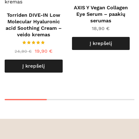
AXIS Y Vegan Collagen
Eye Serum – paakių
Torriden DIVE-IN Low
serumas
Molecular Hyaluronic
acid Soothing Cream –
18,90
€
veido kremas
Į krepšelį
19,90
€
24,90
€
Į krepšelį