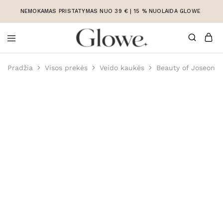
NEMOKAMAS PRISTATYMAS NUO 39 € | 15 % NUOLAIDA GLOWE
Korėjietiška
Korėjietiška
kosmetika
kosmetika
Pradžia
Visos prekės
Veido kaukės
Beauty of Joseon 
internetu