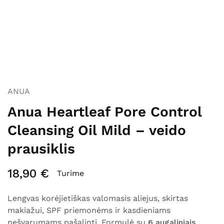
ANUA
Anua Heartleaf Pore Control
Cleansing Oil Mild – veido
prausiklis
18,90
€
Turime
Lengvas korėjietiškas valomasis aliejus, skirtas
makiažui, SPF priemonėms ir kasdieniams
nešvarumams pašalinti. Formulė su
6 augaliniais