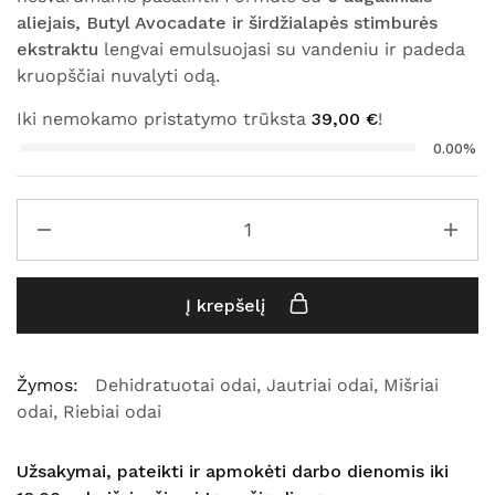
aliejais, Butyl Avocadate ir širdžialapės stimburės
ekstraktu
lengvai emulsuojasi su vandeniu ir padeda
kruopščiai nuvalyti odą.
Iki nemokamo pristatymo trūksta
39,00
€
!
0.00%
Į krepšelį
Žymos:
Dehidratuotai odai
,
Jautriai odai
,
Mišriai
odai
,
Riebiai odai
Užsakymai, pateikti ir apmokėti darbo dienomis iki