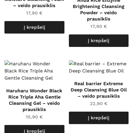
Anua Rice Enzyme
– veido prausiklis
Brightening Cleansing
Powder – veido
17,90
€
prausiklis
17,90
€
Į krepšelį
Į krepšelį
Real barrier Extreme
Deep Cleansing Blue Oil
Haruharu Wonder Black
– veido prausiklis
Rice Triple Aha Gentle
Cleansing Gel – veido
22,90
€
prausiklis
15,90
€
Į krepšelį
Į krepšelį