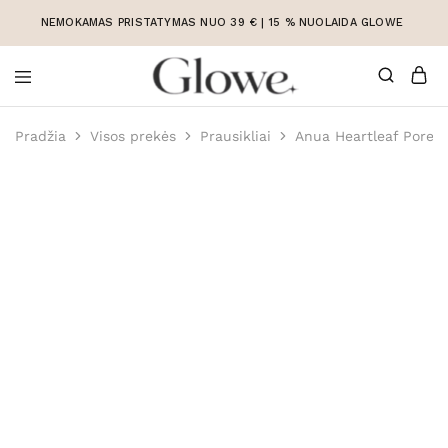
NEMOKAMAS PRISTATYMAS NUO 39 € | 15 % NUOLAIDA GLOWE
Korėjietiška
Korėjietiška
kosmetika
kosmetika
Pradžia
Visos prekės
Prausikliai
Anua Heartleaf Pore Co
internetu