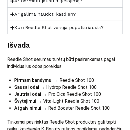
Ar normalu jausti dilgčiojimą?
Ar galima naudoti kasdien?
Kuri Reedle Shot versija populiariausia?
Išvada
Reedle Shot serumas turėtų būti pasirenkamas pagal
individualius odos poreikius:
Pirmam bandymui
→ Reedle Shot 100
Sausai odai
→ Hydrop Reedle Shot 100
Jautriai odai
→ Pro Cica Reedle Shot 100
Švytėjimui
→ Vita-Light Reedle Shot 100
Atgaivinimui
→ Red Booster Reedle Shot 100
Tinkamai pasirinktas Reedle Shot produktas gali tapti
puikiu kasdienės K-Beauty rutinos papildymu, padedančiu