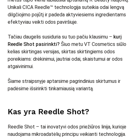
Unikali CICA Reedle™ technologija suteikia odai lengvą
dilgčiojimo pojūtį ir padeda aktyviesiems ingredientams
efektyviau veikti odos paviršiuje.
Tačiau daugelis susiduria su tuo pačiu klausimu –
kurį
Reedle Shot pasirinkti?
Šiuo metu VT Cosmetics siūlo
kelias skirtingas versijas, skirtas skirtingiems odos
poreikiams: drėkinimui, jautriai odai, skaistumui ar odos
atgaivinimui.
Šiame straipsnyje aptarsime pagrindinius skirtumus ir
padėsime išsirinkti tinkamiausią variantą.
Kas yra Reedle Shot?
Reedle Shot – tai inovatyvi odos priežiūros linija, kurioje
naudojama mikroadatėlių principu veikianti technologija.