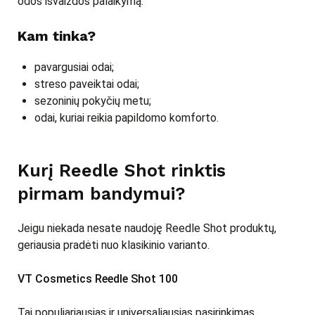
odos išvaizdos palaikymą.
Kam tinka?
pavargusiai odai;
streso paveiktai odai;
sezoninių pokyčių metu;
odai, kuriai reikia papildomo komforto.
Kurį Reedle Shot rinktis
pirmam bandymui?
Jeigu niekada nesate naudoję Reedle Shot produktų,
geriausia pradėti nuo klasikinio varianto.
VT Cosmetics Reedle Shot 100
Tai populiariausias ir universaliausias pasirinkimas,