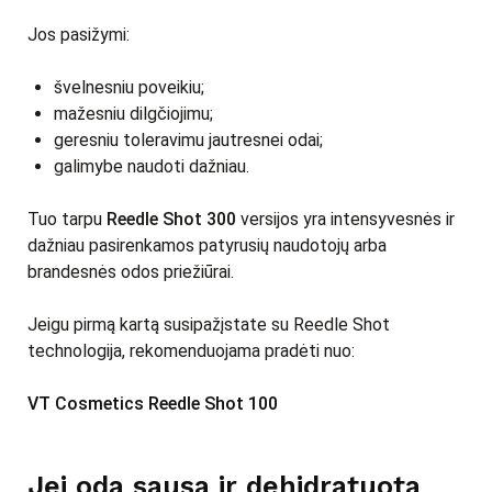
Jos pasižymi:
švelnesniu poveikiu;
mažesniu dilgčiojimu;
geresniu toleravimu jautresnei odai;
galimybe naudoti dažniau.
Tuo tarpu
Reedle Shot 300
versijos yra intensyvesnės ir
dažniau pasirenkamos patyrusių naudotojų arba
brandesnės odos priežiūrai.
Jeigu pirmą kartą susipažįstate su Reedle Shot
technologija, rekomenduojama pradėti nuo:
VT Cosmetics Reedle Shot 100
Jei oda sausa ir dehidratuota