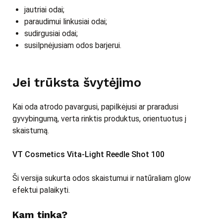
jautriai odai;
paraudimui linkusiai odai;
sudirgusiai odai;
susilpnėjusiam odos barjerui.
Jei trūksta švytėjimo
Kai oda atrodo pavargusi, papilkėjusi ar praradusi
gyvybingumą, verta rinktis produktus, orientuotus į
skaistumą.
VT Cosmetics Vita-Light Reedle Shot 100
Ši versija sukurta odos skaistumui ir natūraliam glow
efektui palaikyti.
Kam tinka?