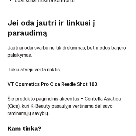
odai, kuriai trūksta komforto.
Jei oda jautri ir linkusi į
paraudimą
Jautriai odai svarbu ne tik drėkinimas, bet ir odos barjero
palaikymas.
Tokiu atveju verta rinktis:
VT Cosmetics Pro Cica Reedle Shot 100
Šio produkto pagrindinis akcentas – Centella Asiatica
(Cica), kuri K-Beauty pasaulyje vertinama dėl savo
raminamųjų savybių.
Kam tinka?