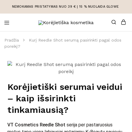
NEMOKAMAS PRISTATYMAS NUO 39 € | 15 % NUOLAIDA GLOWE
Korėjietiška
Korėjietiška
kosmetika
kosmetika
internetu
Pradžia
Kurį Reedle Shot serumą pasirinkti pagal odos
poreikį?
Korėjietiški serumai veidui
– kaip išsirinkti
tinkamiausią?
VT Cosmetics Reedle Shot
serija per pastaruosius
metus tapo viena labiausiai aptariamų K-Beauty naujovių.