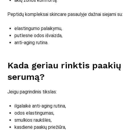
akių zonos komfortą.
Peptidų kompleksai skincare pasaulyje dažnai siejami su:
elastingumo palaikymu,
putlesne odos išvaizda,
anti-aging rutina.
Kada geriau rinktis paakių
serumą?
Jeigu pagrindinis tikslas:
ilgalaikė anti-aging rutina,
odos elastingumas,
smulkios raukšlės,
kasdienė paakių priežiūra,