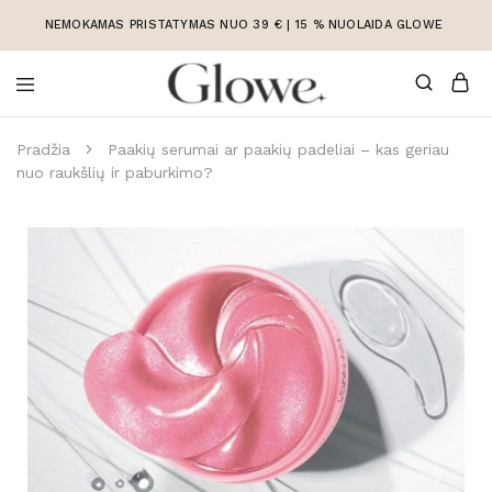
NEMOKAMAS PRISTATYMAS NUO 39 € | 15 % NUOLAIDA GLOWE
Korėjietiška
Korėjietiška
kosmetika
kosmetika
Pradžia
Paakių serumai ar paakių padeliai – kas geriau
internetu
nuo raukšlių ir paburkimo?