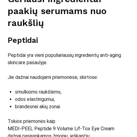
paakių serumams nuo
raukšlių
Peptidai
Peptidai yra vieni populiariausių ingredientų anti-aging
skincare pasaulyje.
Jie dažnai naudojami priemonėse, skirtose:
smulkioms raukšlėms,
odos elastingumui,
brandesnei akių zonai.
Tokios priemonės kaip
MEDI-PEEL Peptide 9 Volume Lif-Tox Eye Cream
dažnai pasirenkamos žmonių, ieškančių: