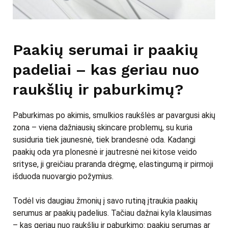
Paakių serumai ir paakių
padeliai – kas geriau nuo
raukšlių ir paburkimų?
Paburkimas po akimis, smulkios raukšlės ar pavargusi akių
zona – viena dažniausių skincare problemų, su kuria
susiduria tiek jaunesnė, tiek brandesnė oda. Kadangi
paakių oda yra plonesnė ir jautresnė nei kitose veido
srityse, ji greičiau praranda drėgmę, elastingumą ir pirmoji
išduoda nuovargio požymius.
Todėl vis daugiau žmonių į savo rutiną įtraukia paakių
serumus ar paakių padelius. Tačiau dažnai kyla klausimas
– kas geriau nuo raukšlių ir paburkimo: paakių serumas ar