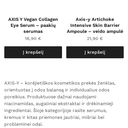
AXIS Y Vegan Collagen
Axis-y Artichoke
Eye Serum – paakių
Intensive Skin Barrier
serumas
Ampoule – veido ampulė
18,90
€
21,90
€
Į krepšelį
Į krepšelį
AXIS-Y – korėjietiškos kosmetikos prekės ženklas,
orientuotas į odos balansą ir individualius odos
poreikius. Produktuose dažnai naudojami
niacinamidas, augaliniai ekstraktai ir drėkinamieji
ingredientai. Šioje kategorijoje rasite serumus,
kremus ir kitas priemones jautriai, mišriai bei
probleminei odai.