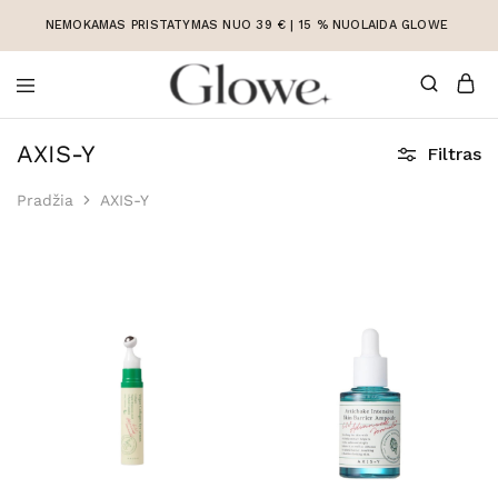
NEMOKAMAS PRISTATYMAS NUO 39 € | 15 % NUOLAIDA GLOWE
Korėjietiška
Korėjietiška
kosmetika
kosmetika
AXIS-Y
Filtras
internetu
Pradžia
AXIS-Y